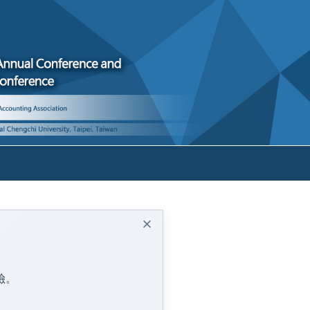
文
×
險。