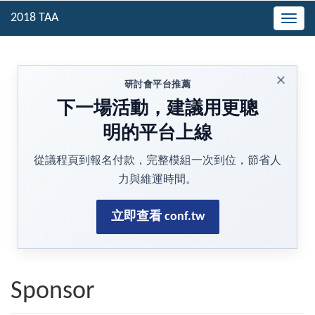
Togg
navig
×
研討會平台推薦
下一場活動，建議用更聰
明的平台上線
從議程頁到報名付款，完整模組一次到位，節省人
力與維運時間。
立即查看 conf.tw
Sponsor